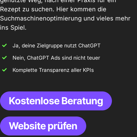
genutzte Weg, nach einer Praxis für ein
Rezept zu suchen. Hier kommen die
Suchmaschinenoptimierung und vieles mehr
ins Spiel.
Ja, deine Zielgruppe nutzt ChatGPT
Nein, ChatGPT Ads sind nicht teuer
Komplette Transparenz aller KPIs
Kostenlose Beratung
Website prüfen