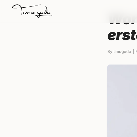
Zum
Inhalt
Wor
springen
erst
By
timogede
|