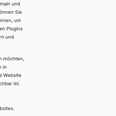
omain und
können Sie
innen, um
ren Plugins
ern und
en möchten,
 in
re Website
hbar ist.
bsites.