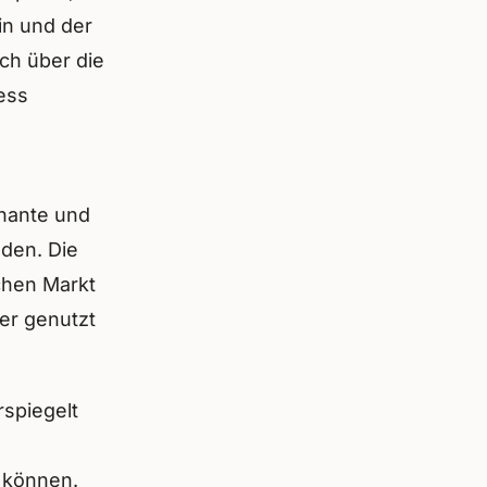
in und der
ch über die
ess
gnante und
nden. Die
schen Markt
er genutzt
spiegelt
 können.