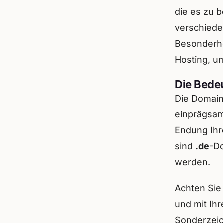
die es zu b
verschiede
Besonderh
Hosting, um
Die Bede
Die Domain 
einprägsame
Endung Ihre
sind
.de
-D
werden.
Achten Sie
und mit Ih
Sonderzeic