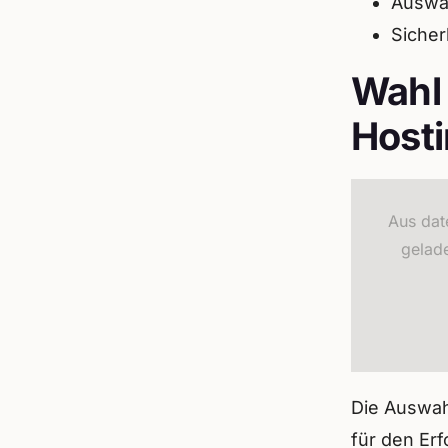
Auswah
Sicher
Wahl 
Host
Aus dat
gelad
Die Auswah
für den Erf