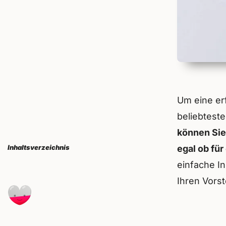
Um eine erf
beliebtest
können Sie
Inhaltsverzeichnis
egal ob fü
einfache I
Ihren Vors