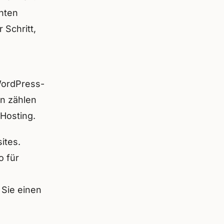
hten
 Schritt,
 WordPress-
en zählen
 Hosting.
ites.
o für
 Sie einen