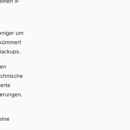
 einen
1-
weniger um
 kümmert
Backups.
hen
technische
erte
derungen.
eine