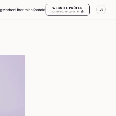
WEBSITE PRÜFEN
ng
Marken
Über mich
Kontakt
🌙
kostenlos, versprochen 👻