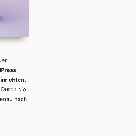
der
dPress
inrichten,
Durch die
genau nach