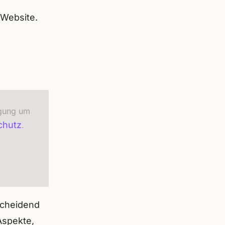
 Website.
igung um
chutz
.
scheidend
Aspekte,