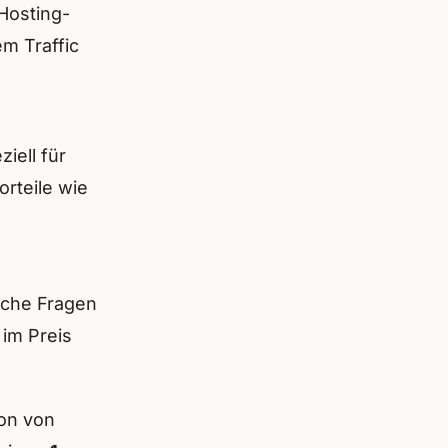
Hosting-
m Traffic
iell für
orteile wie
sche Fragen
 im Preis
ion von