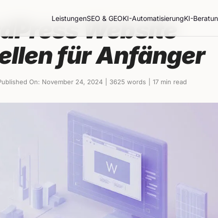
Leistungen
SEO & GEO
KI-Automatisierung
KI-Beratu
dPress Website
ellen für Anfänger
Published On: November 24, 2024
|
3625 words
|
17 min read