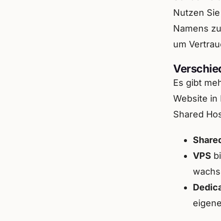
Nutzen Sie
Namens zu 
um Vertrau
Verschie
Es gibt meh
Website in
Shared Host
Share
VPS
bi
wachs
Dedic
eigene