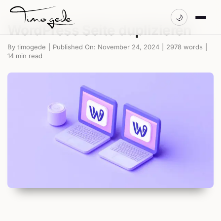
Zum
Inhalt
🌙
WordPress Seite duplizieren
springen
By
timogede
|
Published On: November 24, 2024
|
2978 words
|
14 min read