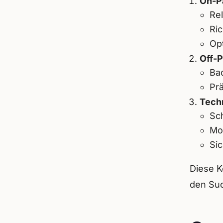
On-P
Rel
Ri
Op
Off-
Ba
Pr
Tech
Sch
Mob
Si
Diese K
den Suc