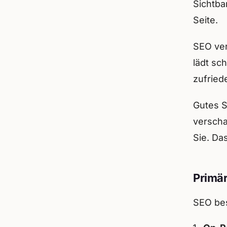
Sichtba
Seite.
SEO ver
lädt sc
zufried
Gutes S
verscha
Sie. Da
Primä
SEO bes