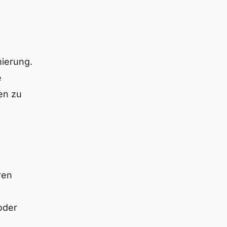
mierung.
e
en zu
ren
oder