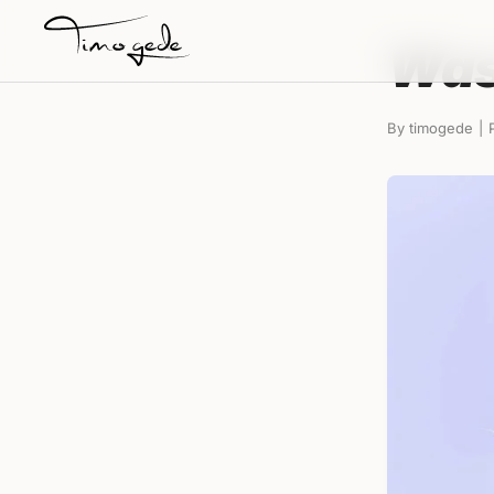
Zum
Inhalt
Was
springen
By
timogede
|