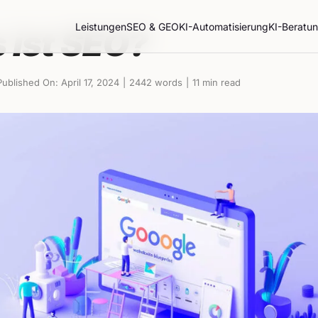
Leistungen
SEO & GEO
KI-Automatisierung
KI-Beratu
 ist SEO?
Published On: April 17, 2024
|
2442 words
|
11 min read