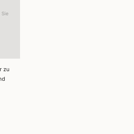
 Sie
r zu
nd