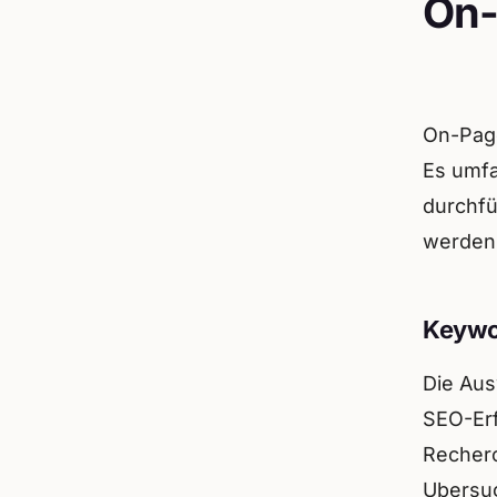
On-
On-Page
Es umfa
durchf
werden
Keywo
Die Aus
SEO-Erf
Recherc
Ubersug