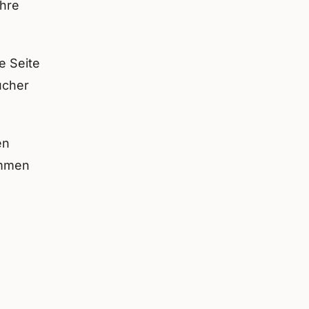
Ihre
e Seite
ucher
en
ommen