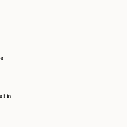
te
it in