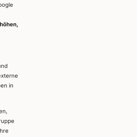
oogle
rhöhen,
und
externe
ben in
en,
gruppe
Ihre