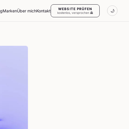
WEBSITE PRÜFEN
ng
Marken
Über mich
Kontakt
🌙
kostenlos, versprochen 👻