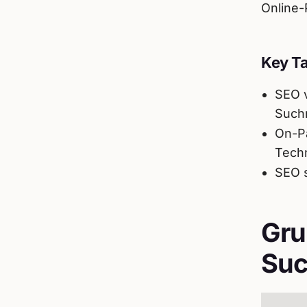
Online-
Key T
SEO v
Such
On-P
Tech
SEO s
Gru
Suc