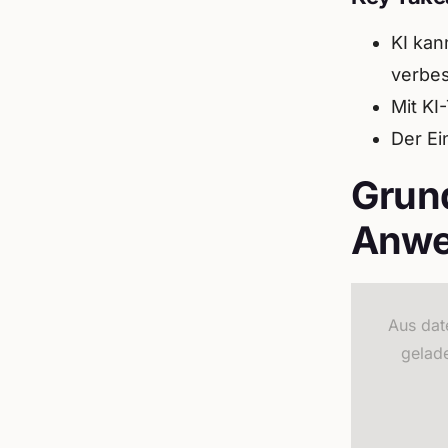
KI kan
verbes
Mit KI
Der Ei
Grund
Anwe
Aus dat
gelad