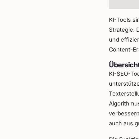
KI-Tools s
Strategie. 
und effizi
Content-Er
Übersich
KI-SEO-Too
unterstütze
Texterstell
Algorithmu
verbessern
auch aus g