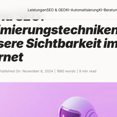
Leistungen
SEO & GEO
KI-Automatisierung
KI-Beratu
und SEO:
imierungstechniken
ere Sichtbarkeit i
rnet
Published On: November 8, 2024
|
1880 words
|
9 min read