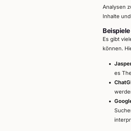
Analysen z
Inhalte und
Beispiele
Es gibt vie
können. Hie
Jaspe
es The
ChatG
werden
Googl
Sucher
interp