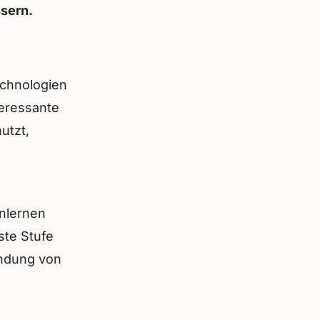
sern.
echnologien
eressante
utzt,
enlernen
ste Stufe
endung von