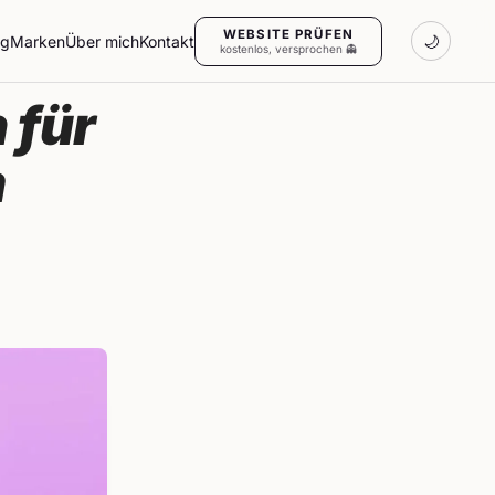
WEBSITE PRÜFEN
ng
Marken
Über mich
Kontakt
🌙
kostenlos, versprochen 👻
 für
m