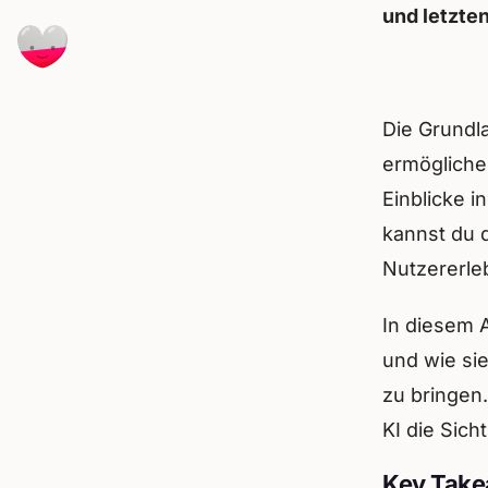
und letzte
Die Grundl
ermögliche
Einblicke i
kannst du 
Nutzererle
In diesem 
und wie si
zu bringen
KI die Sich
Key Tak