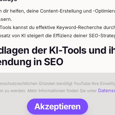
n dir helfen, deine Content-Erstellung und -Optimie
sern.
-Tools kannst du effektive Keyword-Recherche durc
nsatz von KI steigert die Effizienz deiner SEO-Strate
lagen der KI-Tools und i
ndung in SEO
enschutzrechtlichen Gründen benötigt YouTube Ihre Einwill
Datens
en zu werden. Mehr Informationen finden Sie unter
Akzeptieren