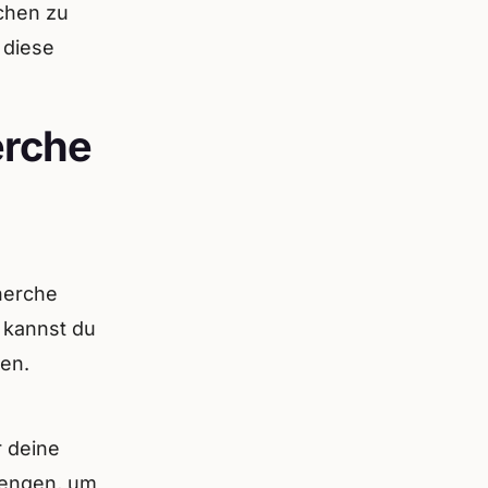
chen zu
 diese
erche
herche
n kannst du
ren.
r deine
mengen, um