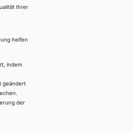
lität Ihrer
rung helfen
zt, indem
ht geändert
rechen.
serung der