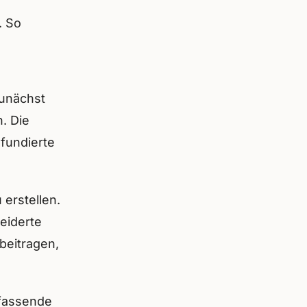
. So
Zunächst
. Die
 fundierte
 erstellen.
eiderte
beitragen,
mfassende