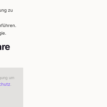
rung zu
hführen.
gie.
hre
igung um
chutz
.