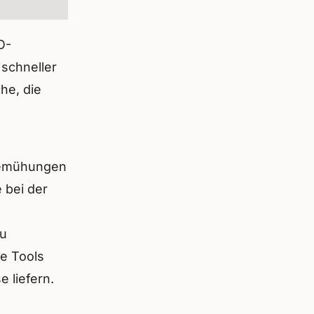
O-
 schneller
he, die
-Bemühungen
e bei der
zu
e Tools
 liefern.