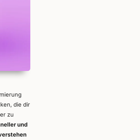
imierung
ken, die dir
er zu
hneller und
 verstehen